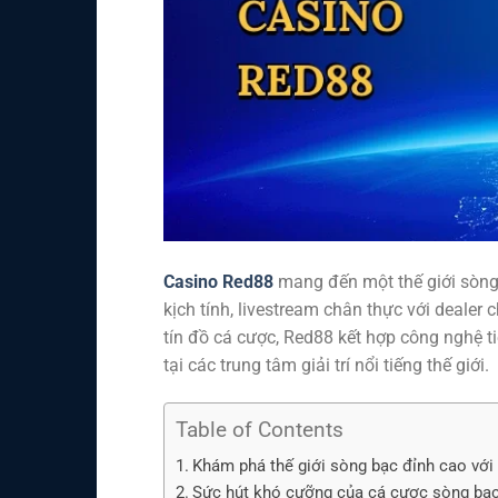
Casino Red88
mang đến một thế giới sòng 
kịch tính, livestream chân thực với dealer
tín đồ cá cược, Red88 kết hợp công nghệ ti
tại các trung tâm giải trí nổi tiếng thế giới.
Table of Contents
Khám phá thế giới sòng bạc đỉnh cao vớ
Sức hút khó cưỡng của cá cược sòng bạc