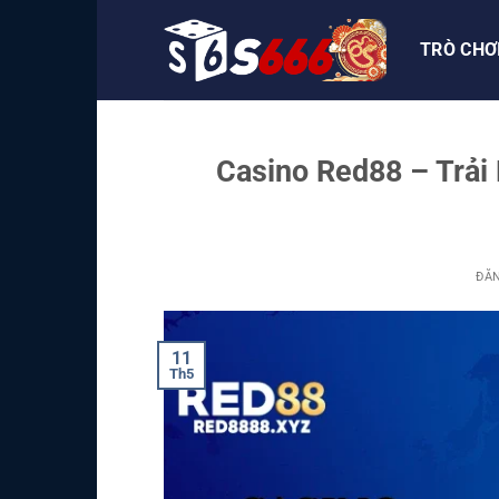
Bỏ
qua
TRÒ CHƠ
nội
dung
Casino Red88 – Trải
ĐĂ
11
Th5