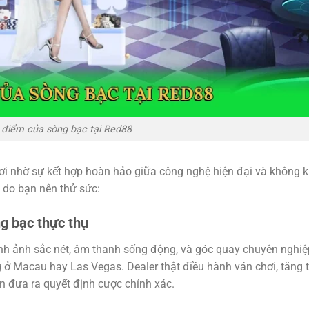
 điểm của sòng bạc tại Red88
i nhờ sự kết hợp hoàn hảo giữa công nghệ hiện đại và không k
 do bạn nên thử sức:
ng bạc thực thụ
nh ảnh sắc nét, âm thanh sống động, và góc quay chuyên nghiệ
ở Macau hay Las Vegas. Dealer thật điều hành ván chơi, tăng t
n đưa ra quyết định cược chính xác.