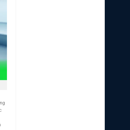
òng
c
ả