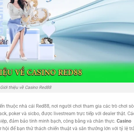
Giới thiệu về Casino Red88
ến thuộc nhà cái Red88, nơi người chơi tham gia các trò chơi s
ack, poker và sicbo, được livestream trực tiếp với dealer thật. Cá
hiệp, đảm bảo tính minh bạch, công bằng và chân thực.
Casino
ơ hội để bạn thử thách chiến thuật và săn thưởng lớn với tỷ lệ tr