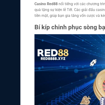
Casino Red88
nổi tiếng với các chương tr
quà tặng sự kiện lễ Tết. Các giải đấu cas
tiền mặt, giúp bạn gia tăng vốn cược và kéo
Bí kíp chinh phục sòng bạ