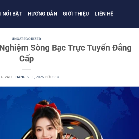
I NỔI BẬT
HƯỚNG DẪN
GIỚI THIỆU
LIÊN HỆ
UNCATEGORIZED
 Nghiệm Sòng Bạc Trực Tuyến Đẳng
Cấp
NG VÀO
THÁNG 5 11, 2025
BỞI
SEO