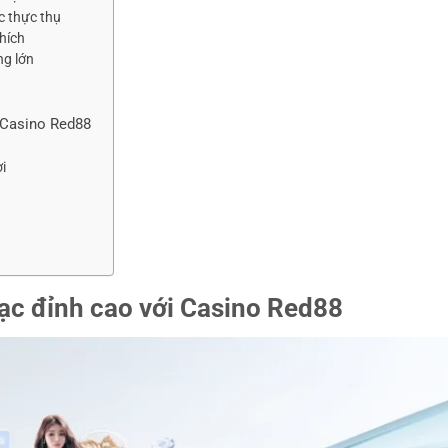
c thực thụ
hích
ng lớn
i Casino Red88
i
ạc đỉnh cao với Casino Red88