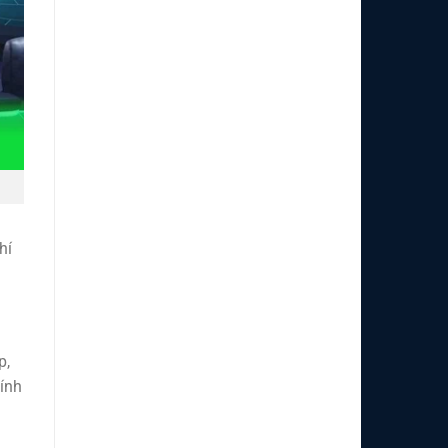
hí
p,
ính