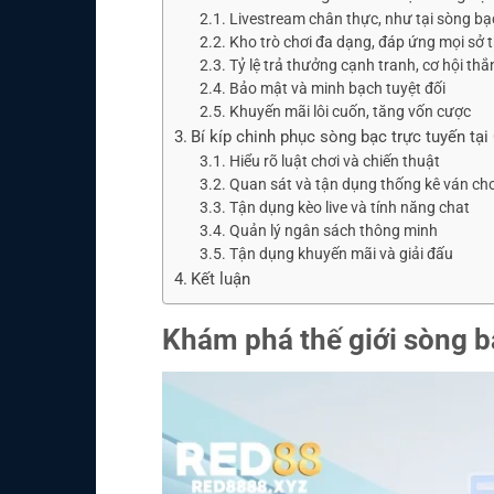
Livestream chân thực, như tại sòng bạ
Kho trò chơi đa dạng, đáp ứng mọi sở t
Tỷ lệ trả thưởng cạnh tranh, cơ hội thắ
Bảo mật và minh bạch tuyệt đối
Khuyến mãi lôi cuốn, tăng vốn cược
Bí kíp chinh phục sòng bạc trực tuyến tạ
Hiểu rõ luật chơi và chiến thuật
Quan sát và tận dụng thống kê ván chơ
Tận dụng kèo live và tính năng chat
Quản lý ngân sách thông minh
Tận dụng khuyến mãi và giải đấu
Kết luận
Khám phá thế giới sòng b