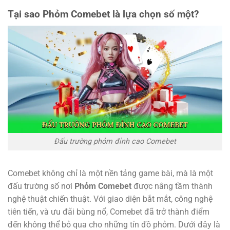
Tại sao Phỏm Comebet là lựa chọn số một?
Đấu trường phỏm đỉnh cao Comebet
Comebet không chỉ là một nền tảng game bài, mà là một
đấu trường số nơi
Phỏm Comebet
được nâng tầm thành
nghệ thuật chiến thuật. Với giao diện bắt mắt, công nghệ
tiên tiến, và ưu đãi bùng nổ, Comebet đã trở thành điểm
đến không thể bỏ qua cho những tín đồ phỏm. Dưới đây là