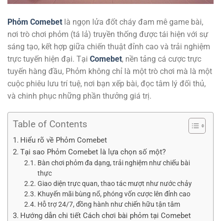
Phỏm Comebet
là ngọn lửa đốt cháy đam mê game bài,
nơi trò chơi phỏm (tá lả) truyền thống được tái hiện với sự
sáng tạo, kết hợp giữa chiến thuật đỉnh cao và trải nghiệm
trực tuyến hiện đại. Tại
Comebet
, nền tảng cá cược trực
tuyến hàng đầu, Phỏm không chỉ là một trò chơi mà là một
cuộc phiêu lưu trí tuệ, nơi bạn xếp bài, đọc tâm lý đối thủ,
và chinh phục những phần thưởng giá trị.
Table of Contents
Hiểu rõ về Phỏm Comebet
Tại sao Phỏm Comebet là lựa chọn số một?
Bàn chơi phỏm đa dạng, trải nghiệm như chiếu bài
thực
Giao diện trực quan, thao tác mượt như nước chảy
Khuyến mãi bùng nổ, phóng vốn cược lên đỉnh cao
Hỗ trợ 24/7, đồng hành như chiến hữu tận tâm
Hướng dẫn chi tiết Cách chơi bài phỏm tại Comebet