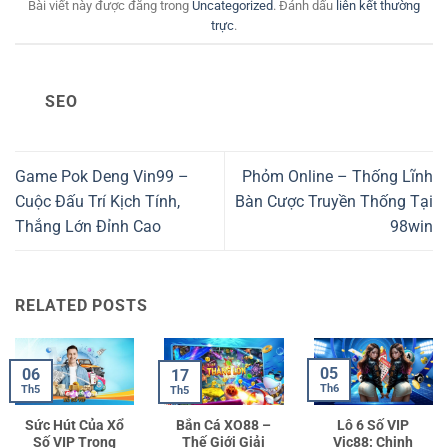
Bài viết này được đăng trong
Uncategorized
. Đánh dấu
liên kết thường
trực
.
SEO
Game Pok Deng Vin99 –
Phỏm Online – Thống Lĩnh
Cuộc Đấu Trí Kịch Tính,
Bàn Cược Truyền Thống Tại
Thắng Lớn Đỉnh Cao
98win
RELATED POSTS
05
06
17
Th6
Th5
Th5
Sức Hút Của Xổ
Bắn Cá XO88 –
Lô 6 Số VIP
Số VIP Trong
Thế Giới Giải
Vic88: Chinh