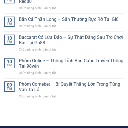
Quyết
Th6
Red88
và
Tài
Thắng
Cá
Chức năng bình luận bị tắt
ở
–
Lớn
Cược
Bí
Hành
Cùng
An
Kíp
Bắn Cá Thần Long – Săn Thưởng Rực Rỡ Tại GI8
Trình
10
ME88
Toàn
Đá
Săn
Th6
Chức năng bình luận bị tắt
ở
Gà
Jackpot
Bắn
–
Kịch
Cá
Baccarat Có Lừa Đảo – Sự Thật Đằng Sau Trò Chơi
10
Hành
Tính
Thần
Th6
Bài Tại Go88
Trình
Tại
Long
Thành
RED88
Chức năng bình luận bị tắt
ở
–
Bậc
Baccarat
Săn
Thầy
Có
Phỏm Online – Thống Lĩnh Bàn Cược Truyền Thống
Thưởng
10
Tại
Lừa
Rực
Th6
Tại 98win
Red88
Đảo
Rỡ
Chức năng bình luận bị tắt
ở
–
Tại
Phỏm
Sự
GI8
Online
Phỏm Comebet – Bí Quyết Thắng Lớn Trong Từng
Thật
09
–
Đằng
Th6
Ván Tá Lả
Thống
Sau
Chức năng bình luận bị tắt
ở
Lĩnh
Trò
Phỏm
Bàn
Chơi
Comebet
Cược
Bài
–
Truyền
Tại
Bí
Thống
Go88
Quyết
Tại
Thắng
98win