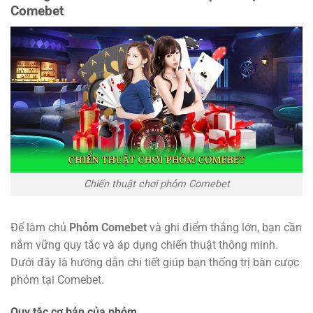
Comebet
Chiến thuật chơi phỏm Comebet
Để làm chủ
Phỏm Comebet
và ghi điểm thắng lớn, bạn cần
nắm vững quy tắc và áp dụng chiến thuật thông minh.
Dưới đây là hướng dẫn chi tiết giúp bạn thống trị bàn cược
phỏm tại Comebet.
Quy tắc cơ bản của phỏm