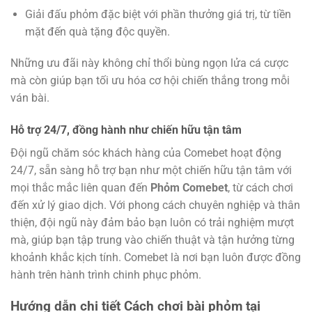
Giải đấu phỏm đặc biệt với phần thưởng giá trị, từ tiền
mặt đến quà tặng độc quyền.
Những ưu đãi này không chỉ thổi bùng ngọn lửa cá cược
mà còn giúp bạn tối ưu hóa cơ hội chiến thắng trong mỗi
ván bài.
Hỗ trợ 24/7, đồng hành như chiến hữu tận tâm
Đội ngũ chăm sóc khách hàng của Comebet hoạt động
24/7, sẵn sàng hỗ trợ bạn như một chiến hữu tận tâm với
mọi thắc mắc liên quan đến
Phỏm Comebet
, từ cách chơi
đến xử lý giao dịch. Với phong cách chuyên nghiệp và thân
thiện, đội ngũ này đảm bảo bạn luôn có trải nghiệm mượt
mà, giúp bạn tập trung vào chiến thuật và tận hưởng từng
khoảnh khắc kịch tính. Comebet là nơi bạn luôn được đồng
hành trên hành trình chinh phục phỏm.
Hướng dẫn chi tiết Cách chơi bài phỏm tại