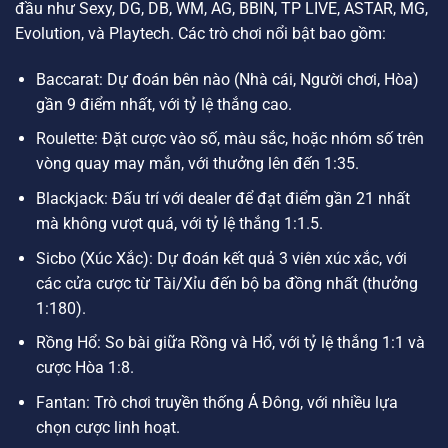
đầu như Sexy, DG, DB, WM, AG, BBIN, TP LIVE, ASTAR, MG,
Evolution, và Playtech.
Các trò chơi nổi bật bao gồm:
Baccarat: Dự đoán bên nào (Nhà cái, Người chơi, Hòa)
gần 9 điểm nhất, với tỷ lệ thắng cao.
Roulette: Đặt cược vào số, màu sắc, hoặc nhóm số trên
vòng quay may mắn, với thưởng lên đến 1:35.
Blackjack: Đấu trí với dealer để đạt điểm gần 21 nhất
mà không vượt quá, với tỷ lệ thắng 1:1.5.
Sicbo (Xúc Xắc): Dự đoán kết quả 3 viên xúc xắc, với
các cửa cược từ Tài/Xỉu đến bộ ba đồng nhất (thưởng
1:180).
Rồng Hổ: So bài giữa Rồng và Hổ, với tỷ lệ thắng 1:1 và
cược Hòa 1:8.
Fantan: Trò chơi truyền thống Á Đông, với nhiều lựa
chọn cược linh hoạt.