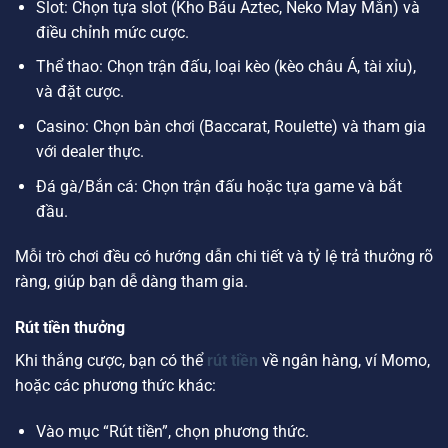
Slot: Chọn tựa slot (Kho Báu Aztec, Neko May Mắn) và
điều chỉnh mức cược.
Thể thao: Chọn trận đấu, loại kèo (kèo châu Á, tài xỉu),
và đặt cược.
Casino: Chọn bàn chơi (Baccarat, Roulette) và tham gia
với dealer thực.
Đá gà/Bắn cá: Chọn trận đấu hoặc tựa game và bắt
đầu.
Mỗi trò chơi đều có hướng dẫn chi tiết và tỷ lệ trả thưởng rõ
ràng, giúp bạn dễ dàng tham gia.
Rút tiền thưởng
Khi thắng cược, bạn có thể
rút tiền
về ngân hàng, ví Momo,
hoặc các phương thức khác:
Vào mục “Rút tiền”, chọn phương thức.