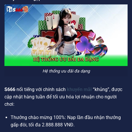
Hệ thống ưu đãi đa dạng
S666
nổi tiếng với chính sách
khuyến mãi
“khủng”, được
cập nhật hàng tuần để tối ưu hóa lợi nhuận cho người
chơi:
Thưởng chào mừng 100%: Nạp lần đầu nhận thưởng
gấp đôi, tối đa 2.888.888 VNĐ.