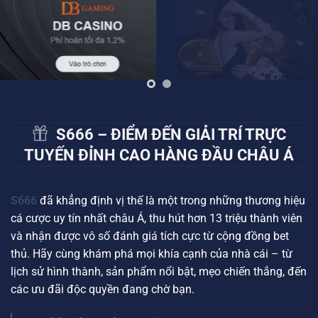
S666 – ĐIỂM ĐẾN GIẢI TRÍ TRỰC
TUYẾN ĐỈNH CAO HÀNG ĐẦU CHÂU Á
S666
đã khẳng định vị thế là một trong những thương hiệu
cá cược uy tín nhất châu Á, thu hút hơn 13 triệu thành viên
và nhận được vô số đánh giá tích cực từ cộng đồng bet
thủ. Hãy cùng khám phá mọi khía cạnh của nhà cái – từ
lịch sử hình thành, sản phẩm nổi bật, mẹo chiến thắng, đến
các ưu đãi độc quyền đang chờ bạn.