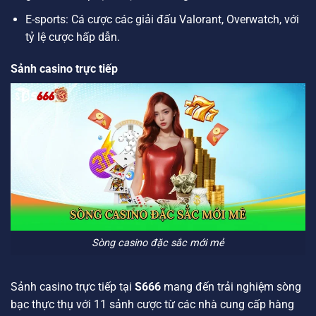
E-sports: Cá cược các giải đấu Valorant, Overwatch, với
tỷ lệ cược hấp dẫn.
Sảnh casino trực tiếp
Sòng casino đặc sắc mới mẻ
Sảnh casino trực tiếp tại
S666
mang đến trải nghiệm sòng
bạc thực thụ với 11 sảnh cược từ các nhà cung cấp hàng