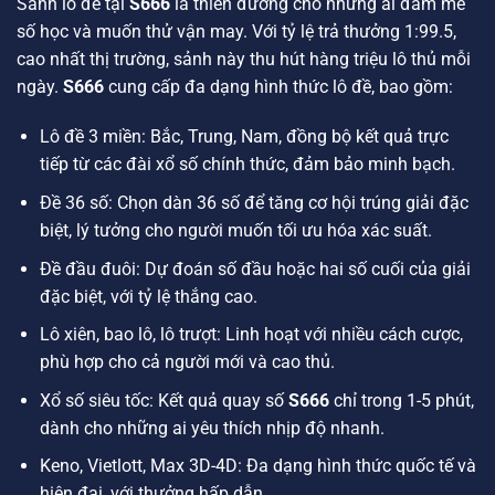
Sảnh lô đề tại
S666
là thiên đường cho những ai đam mê
số học và muốn thử vận may. Với tỷ lệ trả thưởng 1:99.5,
cao nhất thị trường, sảnh này thu hút hàng triệu lô thủ mỗi
ngày.
S666
cung cấp đa dạng hình thức lô đề, bao gồm:
Lô đề 3 miền: Bắc, Trung, Nam, đồng bộ kết quả trực
tiếp từ các đài xổ số chính thức, đảm bảo minh bạch.
Đề 36 số: Chọn dàn 36 số để tăng cơ hội trúng giải đặc
biệt, lý tưởng cho người muốn tối ưu hóa xác suất.
Đề đầu đuôi: Dự đoán số đầu hoặc hai số cuối của giải
đặc biệt, với tỷ lệ thắng cao.
Lô xiên, bao lô, lô trượt: Linh hoạt với nhiều cách cược,
phù hợp cho cả người mới và cao thủ.
Xổ số siêu tốc: Kết quả quay số
S666
chỉ trong 1-5 phút,
dành cho những ai yêu thích nhịp độ nhanh.
Keno, Vietlott, Max 3D-4D: Đa dạng hình thức quốc tế và
hiện đại, với thưởng hấp dẫn.