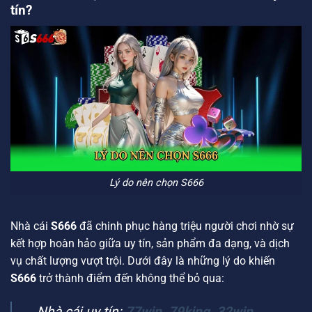
tín?
Lý do nên chọn S666
Nhà cái
S666
đã chinh phục hàng triệu người chơi nhờ sự
kết hợp hoàn hảo giữa uy tín, sản phẩm đa dạng, và dịch
vụ chất lượng vượt trội
.
Dưới đây là những lý do khiến
S666
trở thành điểm đến không thể bỏ qua:
Nhà cái uy tín:
77win
,
79king
,
32win
,