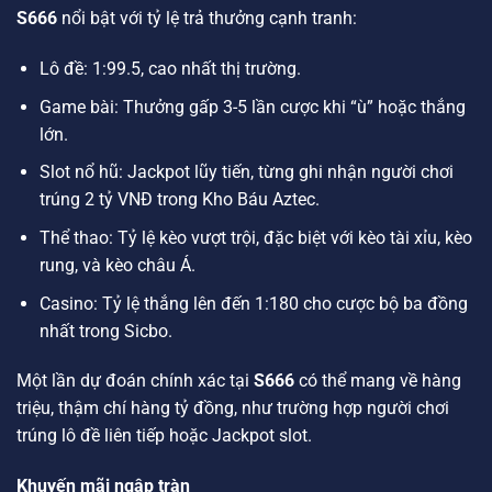
S666
nổi bật với tỷ lệ trả thưởng cạnh tranh:
Lô đề: 1:99.5, cao nhất thị trường.
Game bài: Thưởng gấp 3-5 lần cược khi “ù” hoặc thắng
lớn.
Slot nổ hũ: Jackpot lũy tiến, từng ghi nhận người chơi
trúng 2 tỷ VNĐ trong Kho Báu Aztec.
Thể thao: Tỷ lệ kèo vượt trội, đặc biệt với kèo tài xỉu, kèo
rung, và kèo châu Á.
Casino: Tỷ lệ thắng lên đến 1:180 cho cược bộ ba đồng
nhất trong Sicbo.
Một lần dự đoán chính xác tại
S666
có thể mang về hàng
triệu, thậm chí hàng tỷ đồng, như trường hợp người chơi
trúng lô đề liên tiếp hoặc Jackpot slot.
Khuyến mãi ngập tràn