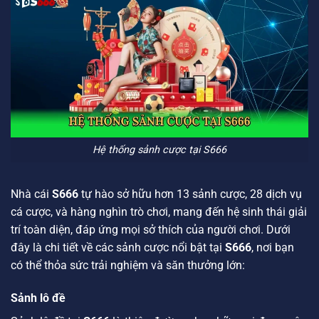
Hệ thống sảnh cược tại S666
Nhà cái
S666
tự hào sở hữu hơn 13 sảnh cược, 28 dịch vụ
cá cược, và hàng nghìn trò chơi, mang đến hệ sinh thái giải
trí toàn diện, đáp ứng mọi sở thích của người chơi.
Dưới
đây là chi tiết về các sảnh cược nổi bật tại
S666
, nơi bạn
có thể thỏa sức trải nghiệm và săn thưởng lớn:
Sảnh lô đề