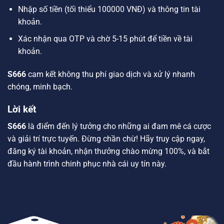
Nhập số tiền (tối thiểu 100000 VNĐ) và thông tin tài
khoản.
Xác nhận qua OTP và chờ 5-15 phút để tiền về tài
khoản.
S666
cam kết không thu phí giao dịch và xử lý nhanh
chóng, minh bạch.
Lời kết
S666
là điểm đến lý tưởng cho những ai đam mê cá cược
và giải trí trực tuyến
.
Đừng chần chừ! Hãy truy cập ngay,
đăng ký tài khoản, nhận thưởng chào mừng 100%, và bắt
đầu hành trình chinh phục nhà cái uy tín này.