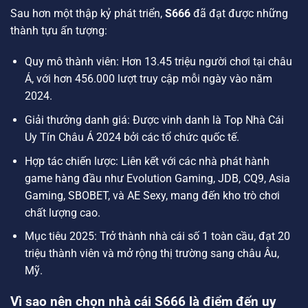
Sau hơn một thập kỷ phát triển,
S666
đã đạt được những
thành tựu ấn tượng:
Quy mô thành viên: Hơn 13.45 triệu người chơi tại châu
Á, với hơn 456.000 lượt truy cập mỗi ngày vào năm
2024.
Giải thưởng danh giá: Được vinh danh là Top Nhà Cái
Uy Tín Châu Á 2024 bởi các tổ chức quốc tế.
Hợp tác chiến lược: Liên kết với các nhà phát hành
game hàng đầu như Evolution Gaming, JDB, CQ9, Asia
Gaming, SBOBET, và AE Sexy, mang đến kho trò chơi
chất lượng cao.
Mục tiêu 2025: Trở thành nhà cái số 1 toàn cầu, đạt 20
triệu thành viên và mở rộng thị trường sang châu Âu,
Mỹ.
Vì sao nên chọn nhà cái S666 là điểm đến uy