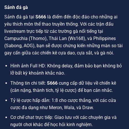
Sảnh đá gà
Sảnh đá gà tại
S666
là điểm đến độc đáo cho những ai
yêu thích môn thể thao truyền thống
.
Với các trận đấu
livestream trực tiếp từ các trường gà nổi tiếng tại
Campuchia (Thomo), Thái Lan (Ws168), và Philippines
(Sabong, AOG), bạn sẽ được chứng kiến những màn so tài
gay cấn giữa các chiến kê cựa dao, cựa sắt, và gà nòi
.
Hình ảnh Full HD: Không delay, đảm bảo bạn không bỏ
lỡ bất kỳ khoảnh khắc nào.
Thông tin chi tiết:
S666
cung cấp dữ liệu về chiến kê
(cân nặng, thành tích, tỷ lệ cược) để bạn cân nhắc.
Tỷ lệ cược hấp dẫn: 1:8 cho cược thắng, với các cửa
cược đa dạng như Meron, Wala, và Draw.
Cơ chế chat trực tiếp: Giao lưu với các chuyên gia và
người chơi khác để học hỏi kinh nghiệm.