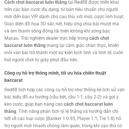
Cách chơi baccarat luôn thắng
tại Red88 được triển khai
trên các bàn cược đa dạng, từ bàn tiêu chuẩn cho người
mới đến bàn VIP dành cho cao thủ, với mức cược linh hoạt.
Giao diện đồ họa 3D sắc nét, hiệu ứng chia bài mượt mà
và âm thanh sống động tái hiện không khí sòng bạc
Macau. Trải nghiệm dealer trực tiếp trong
cách chơi
baccarat luôn thắng
mang lại cảm giác chân thực, khiến
mỗi ván bài trở thành một sự kiện kịch tính và tinh tế, cuốn
hút người chơi từ giây phút đầu tiên.
Công cụ hỗ trợ thông minh, tối ưu hóa chiến thuật
baccarat
Red88 tích hợp các công cụ hỗ trợ như thống kê lịch sử ván
bài, biểu đồ xu hướng (cầu bệt, cầu 1-1, cầu 2-2) và gợi ý
kèo cược, giúp bạn nâng cao
cách chơi baccarat luôn
thắng
. Tính năng phân tích tỷ lệ thắng và hướng dẫn chi
tiết về các loại cược (Banker 1:0.95, Player 1:1, Tie 1:8) hỗ
trợ người mới nhanh chóng làm quen, trong khi cao thủ có