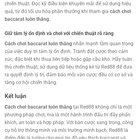
chiến thuật. Đọc kỹ điều kiện khuyến mãi để sử dụng hiệu
quả, từ đó tối ưu hóa phần thưởng khi tham gia
cách chơi
baccarat luôn thắng
.
Giữ tâm lý ổn định và chơi với chiến thuật rõ ràng
Cách chơi baccarat luôn thắng
nhấn mạnh tầm quan trọng
của việc duy trì tâm lý ổn định. Tránh đặt cược theo cảm
xúc, đặc biệt khi thua liên tiếp hoặc gặp cầu khó. Hãy tuân
thủ chiến thuật, sử dụng dữ liệu thống kê từ Red88 để đưa
ra quyết định lý trí, đảm bảo mỗi ván cược đều có cơ sở và
tăng cơ hội chiến thắng.
Kết luận
Cách chơi baccarat luôn thắng
tại Red88 không chỉ là một
phương pháp chơi, mà là một hành trình đấu trí đầy phấn
khích, an toàn và hợp pháp. Với bàn cược sang trọng, công
cụ hỗ trợ thông minh và môi trường minh bạch, Red88 là
điểm đến lý tưởng cho mọi tín đồ yêu thích baccarat và