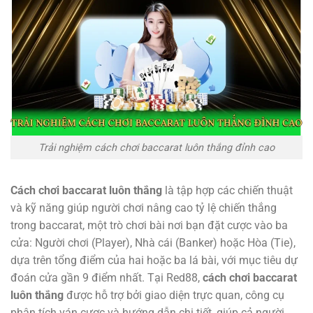
Trải nghiệm cách chơi baccarat luôn thắng đỉnh cao
Cách chơi baccarat luôn thắng
là tập hợp các chiến thuật
và kỹ năng giúp người chơi nâng cao tỷ lệ chiến thắng
trong baccarat, một trò chơi bài nơi bạn đặt cược vào ba
cửa: Người chơi (Player), Nhà cái (Banker) hoặc Hòa (Tie),
dựa trên tổng điểm của hai hoặc ba lá bài, với mục tiêu dự
đoán cửa gần 9 điểm nhất. Tại Red88,
cách chơi baccarat
luôn thắng
được hỗ trợ bởi giao diện trực quan, công cụ
phân tích ván cược và hướng dẫn chi tiết, giúp cả người