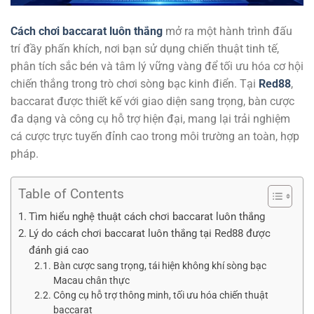
Cách chơi baccarat luôn thắng
mở ra một hành trình đấu
trí đầy phấn khích, nơi bạn sử dụng chiến thuật tinh tế,
phân tích sắc bén và tâm lý vững vàng để tối ưu hóa cơ hội
chiến thắng trong trò chơi sòng bạc kinh điển. Tại
Red88
,
baccarat được thiết kế với giao diện sang trọng, bàn cược
đa dạng và công cụ hỗ trợ hiện đại, mang lại trải nghiệm
cá cược trực tuyến đỉnh cao trong môi trường an toàn, hợp
pháp.
Table of Contents
Tìm hiểu nghệ thuật cách chơi baccarat luôn thắng
Lý do cách chơi baccarat luôn thắng tại Red88 được
đánh giá cao
Bàn cược sang trọng, tái hiện không khí sòng bạc
Macau chân thực
Công cụ hỗ trợ thông minh, tối ưu hóa chiến thuật
baccarat