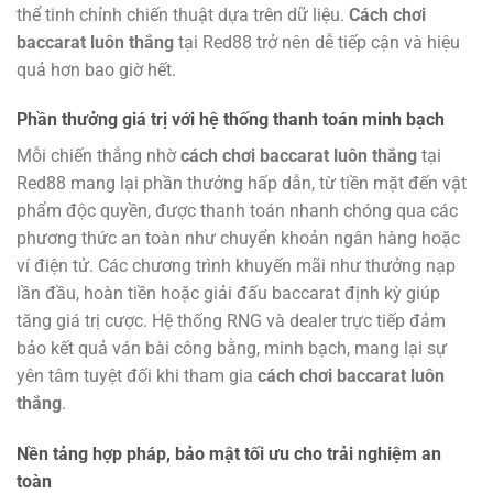
thể tinh chỉnh chiến thuật dựa trên dữ liệu.
Cách chơi
baccarat luôn thắng
tại Red88 trở nên dễ tiếp cận và hiệu
quả hơn bao giờ hết.
Phần thưởng giá trị với hệ thống thanh toán minh bạch
Mỗi chiến thắng nhờ
cách chơi baccarat luôn thắng
tại
Red88 mang lại phần thưởng hấp dẫn, từ tiền mặt đến vật
phẩm độc quyền, được thanh toán nhanh chóng qua các
phương thức an toàn như chuyển khoản ngân hàng hoặc
ví điện tử. Các chương trình khuyến mãi như thưởng nạp
lần đầu, hoàn tiền hoặc giải đấu baccarat định kỳ giúp
tăng giá trị cược. Hệ thống RNG và dealer trực tiếp đảm
bảo kết quả ván bài công bằng, minh bạch, mang lại sự
yên tâm tuyệt đối khi tham gia
cách chơi baccarat luôn
thắng
.
Nền tảng hợp pháp, bảo mật tối ưu cho trải nghiệm an
toàn