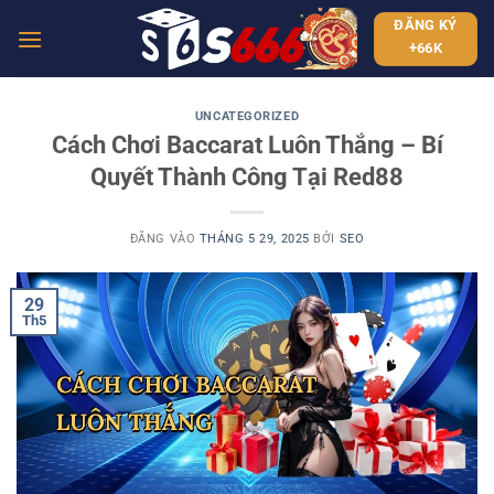
Bỏ
ĐĂNG KÝ
qua
+66K
nội
dung
UNCATEGORIZED
Cách Chơi Baccarat Luôn Thắng – Bí
Quyết Thành Công Tại Red88
ĐĂNG VÀO
THÁNG 5 29, 2025
BỞI
SEO
29
Th5