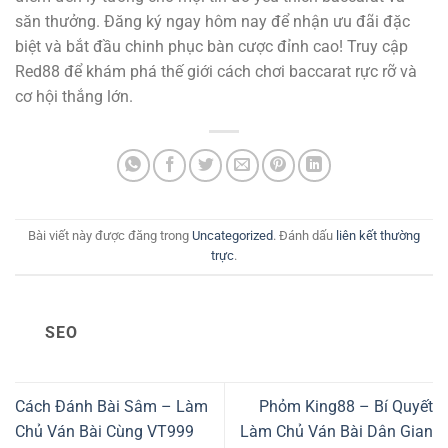
săn thưởng. Đăng ký ngay hôm nay để nhận ưu đãi đặc
biệt và bắt đầu chinh phục bàn cược đỉnh cao! Truy cập
Red88 để khám phá thế giới cách chơi baccarat rực rỡ và
cơ hội thắng lớn.
Bài viết này được đăng trong
Uncategorized
. Đánh dấu
liên kết thường
trực
.
SEO
Cách Đánh Bài Sâm – Làm
Phỏm King88 – Bí Quyết
Chủ Ván Bài Cùng VT999
Làm Chủ Ván Bài Dân Gian